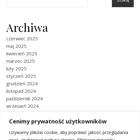
Szukaj
Archiwa
czerwiec 2025
maj 2025
kwiecień 2025
marzec 2025
luty 2025
styczeń 2025
grudzień 2024
listopad 2024
październik 2024
wrzesień 2024
sierpień 2024
Cenimy prywatność użytkowników
lipiec 2024
czerwiec 2024
Używamy plików cookie, aby poprawić jakość przeglądania
maj 2024
oraz analizować ruch na stronie. Kliknięcie przycisku