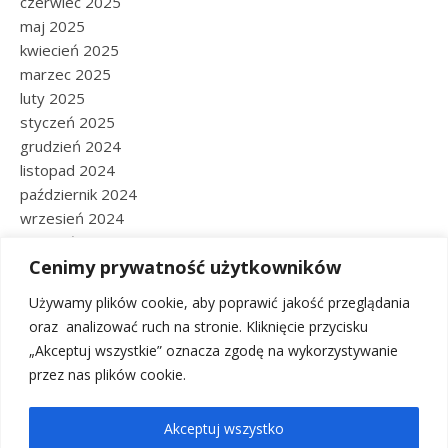
czerwiec 2025
maj 2025
kwiecień 2025
marzec 2025
luty 2025
styczeń 2025
grudzień 2024
listopad 2024
październik 2024
wrzesień 2024
sierpień 2024
Cenimy prywatność użytkowników
lipiec 2024
czerwiec 2024
Używamy plików cookie, aby poprawić jakość przeglądania
maj 2024
oraz analizować ruch na stronie. Kliknięcie przycisku
kwiecień 2024
„Akceptuj wszystkie” oznacza zgodę na wykorzystywanie
marzec 2024
przez nas plików cookie.
listopad 2023
grudzień 2022
Akceptuj wszystko